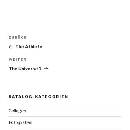
Beitragsnavigation
Vorheriger
ZURÜCK
Beitrag
The Athlete
Nächster
WEITER
Beitrag
The Universe 1
KATALOG-KATEGORIEN
Collagen
Fotografien