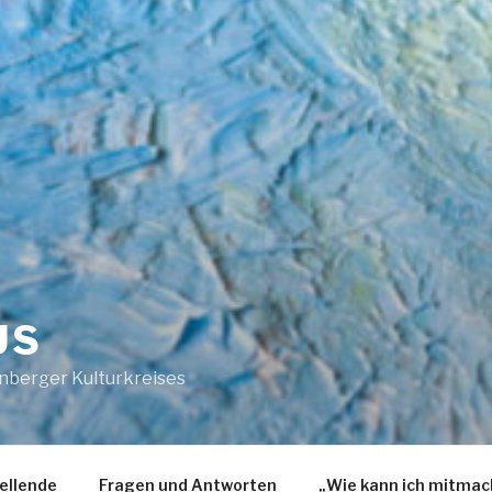
US
nberger Kulturkreises
ellende
Fragen und Antworten
„Wie kann ich mitmac