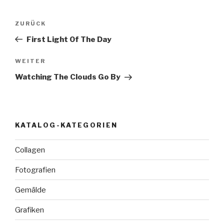
Beitragsnavigation
Vorheriger
ZURÜCK
Beitrag
First Light Of The Day
Nächster
WEITER
Beitrag
Watching The Clouds Go By
KATALOG-KATEGORIEN
Collagen
Fotografien
Gemälde
Grafiken