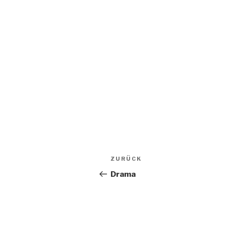
Beitragsnavigation
Vorheriger
ZURÜCK
Beitrag
Drama