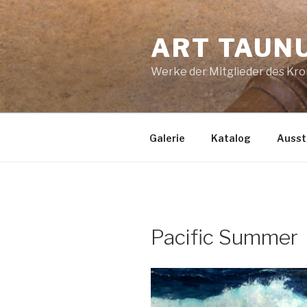
Zum
Inhalt
ART TAUN
springen
Werke der Mitglieder des Kro
Galerie
Katalog
Ausst
Pacific Summer