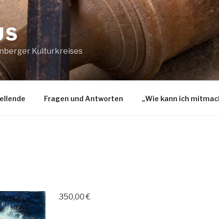
US
nberger Kulturkreises
ellende
Fragen und Antworten
„Wie kann ich mitmac
350,00
€