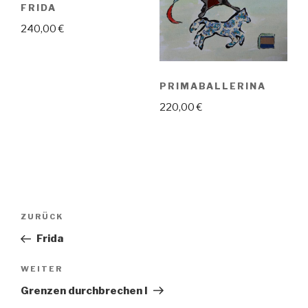
FRIDA
240,00
€
PRIMABALLERINA
220,00
€
Beitragsnavigation
Vorheriger
ZURÜCK
Beitrag
Frida
Nächster
WEITER
Beitrag
Grenzen durchbrechen I