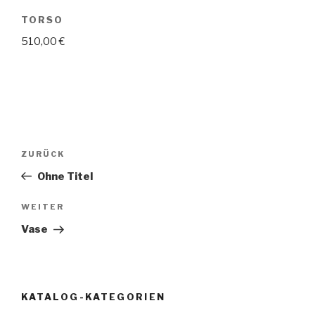
TORSO
510,00
€
Beitragsnavigation
Vorheriger
ZURÜCK
Beitrag
Ohne Titel
Nächster
WEITER
Beitrag
Vase
KATALOG-KATEGORIEN