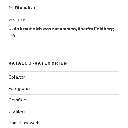
Beitrag
Monolith
Nächster
WEITER
Beitrag
… da braut sich was zusammen, über’m Feldberg
KATALOG-KATEGORIEN
Collagen
Fotografien
Gemälde
Grafiken
Kunsthandwerk