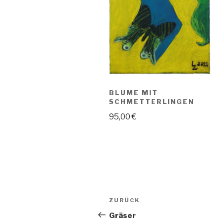
BLUME MIT
SCHMETTERLINGEN
95,00
€
Beitragsnavigation
Vorheriger
ZURÜCK
Beitrag
Gräser