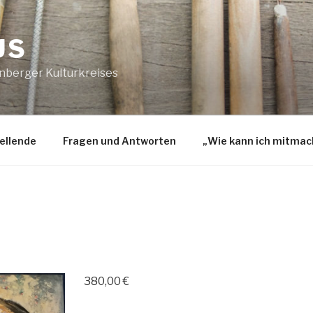
US
nberger Kulturkreises
ellende
Fragen und Antworten
„Wie kann ich mitmac
380,00
€